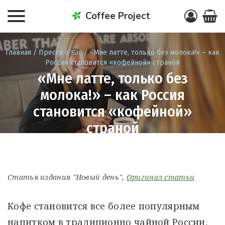
Coffee Project
Главная
/
Пресса о нас
/ «Мне латте, только без молока!» – как
Россия становится «кофейной» страной
«Мне латте, только без
молока!» – как Россия
становится «кофейной»
страной
ЕКАТЕРИНА НАРСЕЕВА / 04.02.2016
Статья издания "Новый день",
Оригинал статьи
Кофе становится все более популярным
напитком в традиционно чайной России,