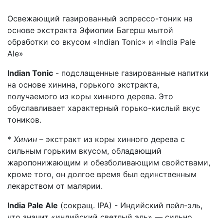
Освежающий газированный эспрессо-тоник на
основе экстракта Эфиопии Багерш мытой
обработки со вкусом «Indian Tonic» и «India Pale
Ale»
Indian Tonic
- подслащенные газированные напитки
на основе хинина, горького экстракта,
получаемого из коры хинного дерева. Это
обуславливает характерный горько-кислый вкус
тоников.
*
Хинин
– экстракт из коры хинного дерева с
сильным горьким вкусом, обладающий
жаропонижающим и обезболивающим свойствами,
кроме того, он долгое время был единственным
лекарством от малярии.
India Pale Ale
(сокращ. IPA) - Индийский пейл-эль,
что значит «индийский светлый эль» — сильно