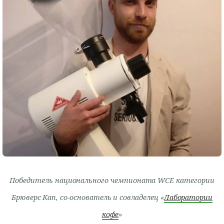
Победитель национального чемпионата WCE категории
Брюверс Кап, со-основатель и совладелец «
Лаборатории
кофе
»