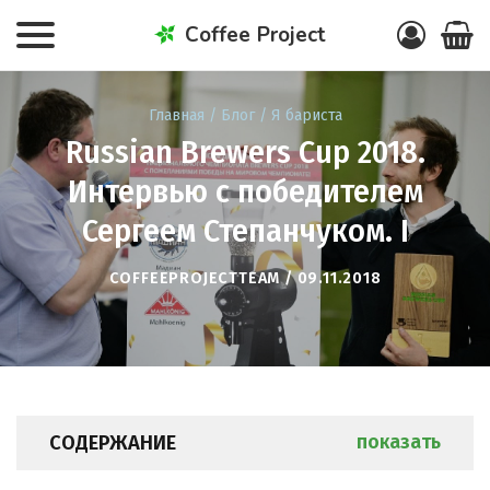
Coffee Project
Главная
/
Блог
/
Я бариста
Russian Brewers Cup 2018.
Интервью с победителем
Сергеем Степанчуком. I
COFFEEPROJECTTEAM / 09.11.2018
СОДЕРЖАНИЕ
показать