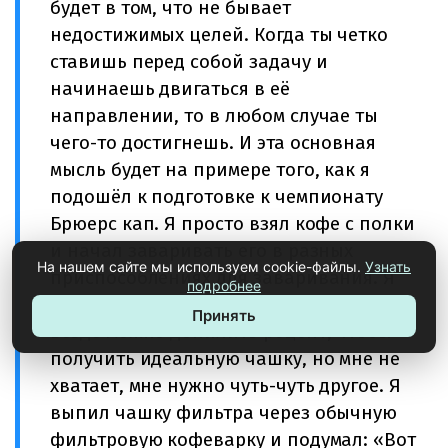
будет в том, что не бывает
недостижимых целей. Когда ты четко
ставишь перед собой задачу и
начинаешь двигаться в её
направлении, то в любом случае ты
чего-то достигнешь. И эта основная
мысль будет на примере того, как я
подошёл к подготовке к чемпионату
Брюерс кап. Я просто взял кофе с полки
и начал заваривать его в разных
На нашем сайте мы используем cookie-файлы.
Узнать
приспособлениях для заваривания. Я
подробнее
понял, что все они, конечно, хороши,
Принять
везде можно допилить рецепт, чтобы
получить идеальную чашку, но мне не
хватает, мне нужно чуть-чуть другое. Я
выпил чашку фильтра через обычную
фильтровую кофеварку и подумал: «Вот