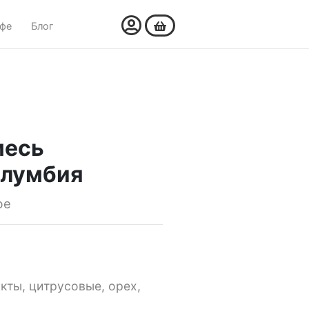
офе
Блог
месь
олумбия
фе
кты, цитрусовые, орех,