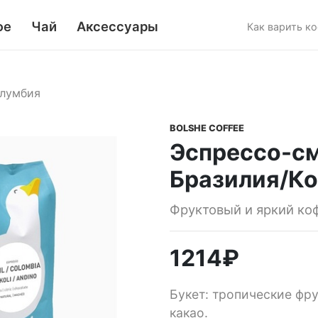
фе
Чай
Аксессуары
Как варить к
олумбия
BOLSHE COFFEE
Эспрессо-с
Бразилия/К
Фруктовый и яркий ко
1214
₽
Букет: тропические фру
какао.