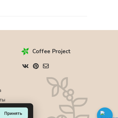
Coffee Project
а
аты
Принять