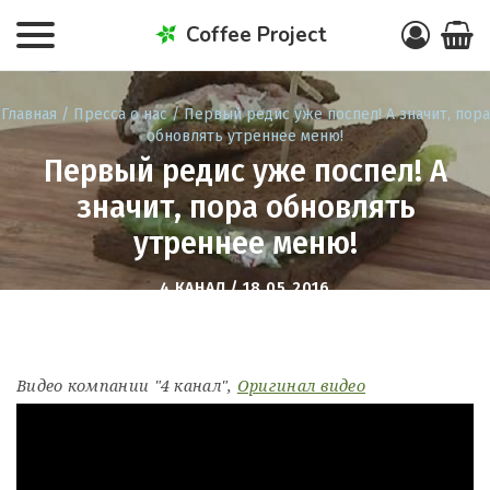
Coffee Project
Главная
/
Пресса о нас
/ Первый редис уже поспел! А значит, пора
обновлять утреннее меню!
Первый редис уже поспел! А
значит, пора обновлять
утреннее меню!
4 КАНАЛ / 18.05.2016
Видео компании "4 канал",
Оригинал видео