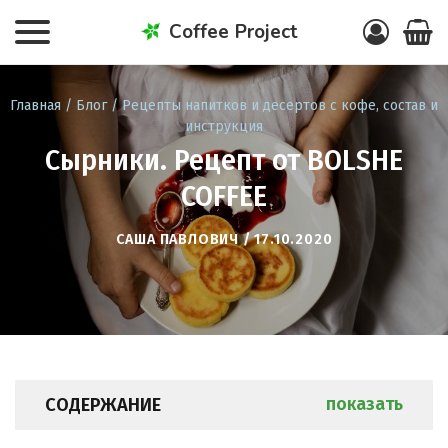
Coffee Project
Главная
/
Блог
/
Рецепты напитков и десертов с кофе, состав и
инструкция
Сырники. Рецепт от BOLSHE
COFFEE
САША ПАВЛОВИЧ / 17.10.2020
СОДЕРЖАНИЕ
показать