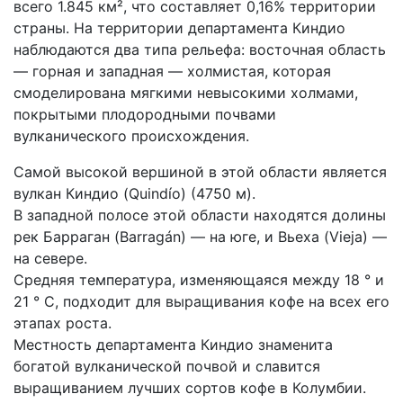
всего 1.845 км², что составляет 0,16% территории
страны. На территории департамента Киндио
наблюдаются два типа рельефа: восточная область
— горная и западная — холмистая, которая
смоделирована мягкими невысокими холмами,
покрытыми плодородными почвами
вулканического происхождения.
Самой высокой вершиной в этой области является
вулкан Киндио (Quindío) (4750 м).
В западной полосе этой области находятся долины
рек Барраган (Barragán) — на юге, и Вьеха (Vieja) —
на севере.
Средняя температура, изменяющаяся между 18 ° и
21 ° C, подходит для выращивания кофе на всех его
этапах роста.
Местность департамента Киндио знаменита
богатой вулканической почвой и славится
выращиванием лучших сортов кофе в Колумбии.