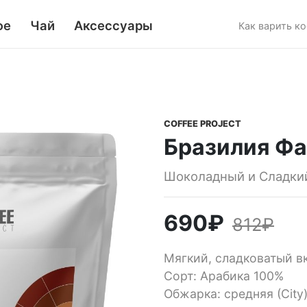
фе
Чай
Аксессуары
Как варить к
COFFEE PROJECT
Бразилия Фа
Шоколадный и Сладки
690
₽
812
₽
Мягкий, сладковатый в
Сорт: Арабика 100%
Обжарка: средняя (Сity