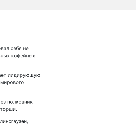
вал себя не
азных кофейных
мает лидирующую
 мирового
вез полковник
аторши.
линсгаузен,