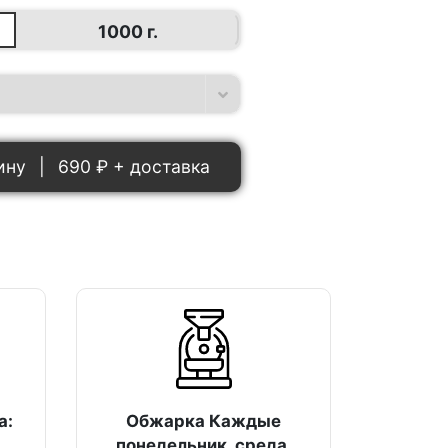
1000 г.
ину
|
690
₽ + доставка
а:
Обжарка Каждые
понедельник, среда,