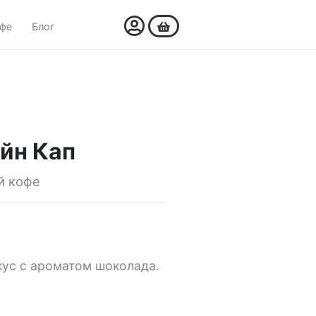
офе
Блог
йн Кап
й кофе
кус с ароматом шоколада.
)