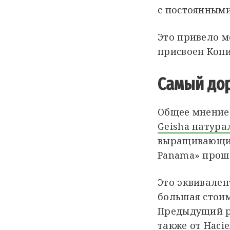
с постоянными
Это привело м
присвоен Коп
Самый до
Общее мнение 
Geisha натура
выращивающийс
Panama» прошл
Это эквивален
большая стоим
Предыдущий ре
также от Hacie