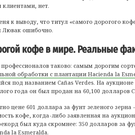
 клиентами, нет.
еня к выводу, что титул «самого дорогого коф
и Лювак ошибочно.
рогой кофе в мире. Реальные фа
профессионалов таково: самым дорогим сорт
льной обработки с плантации Hacienda la Esm
я под названием Cañas Verdes. На аукционе «
ого года он был продан на 60,100 долларов 
тно цене 601 доллара за фунт зеленого зерна 
ость кофе, когда-либо заявленная на аукцион
корд был куда скромнее: 350 долларов за фу
nda la Esmeralda.