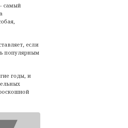
 – самый
а
собая,
ставляет, если
ть популярным
ие годы, и
бельных
 роскошной