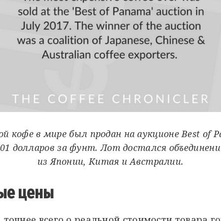
й кофе в мире был продан на аукционе Best of 
 601 долларов за фунт. Лот достался объединен
из Японии, Китая и Австралии.
ные цены
, точнее всего о реальной стоимости товара г