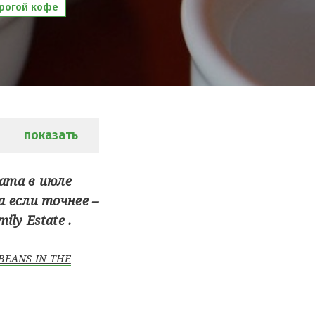
рогой кофе
показать
nama в июле
 если точнее –
ily Estate .
BEANS IN THE