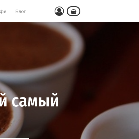
офе
Блог