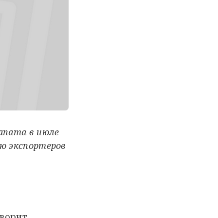
Panama в июле
ию экспортеров
оворит