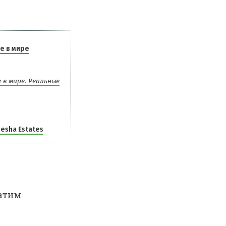
е в мире
 в мире. Реальные
Gesha Estates
атим