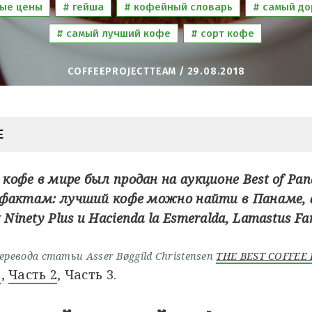
ые цены
гейша
кофейный словарь
самый до
самый лучший кофе
сорт кофе
COFFEEPROJECTTEAM / 29.08.2018
Е
кофе в мире был продан на аукционе Best of Pa
о фактам: лучший кофе можно найти в Панаме, а
inety Plus и Hacienda la Esmeralda, Lamastus Fam
еревода статьи Asser Bøggild Christensen
THE BEST COFFEE 
1
,
Часть 2
, Часть 3.