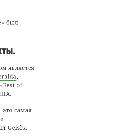
е» был
кты.
ом является
eralda
,
Best of
США.
– это самая
е.
нт Geisha