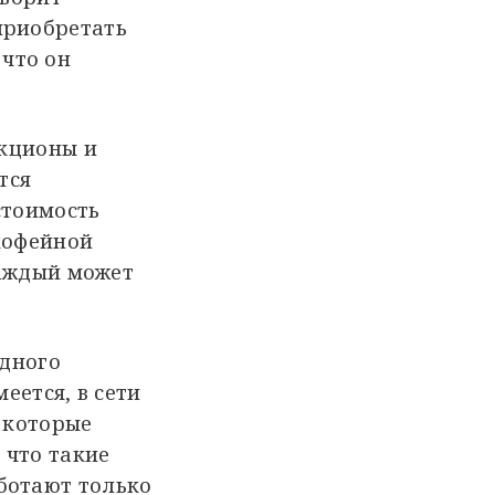
приобретать
 что он
укционы и
тся
стоимость
 кофейной
каждый может
одного
еется, в сети
 которые
 что такие
ботают только