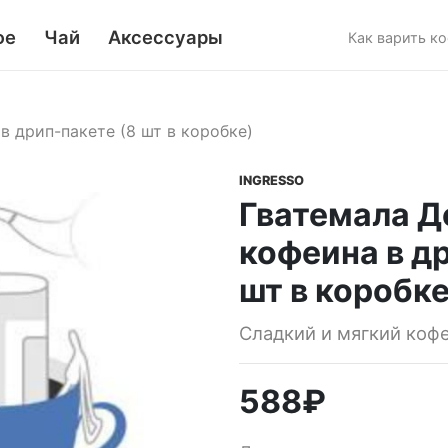
фе
Чай
Аксессуары
Как варить к
в дрип-пакете (8 шт в коробке)
INGRESSO
Гватемала Д
кофеина в д
шт в коробке
Сладкий и мягкий коф
588
₽