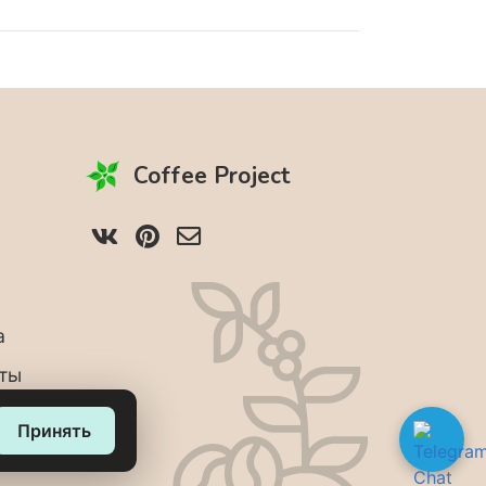
Coffee Project
а
аты
Принять