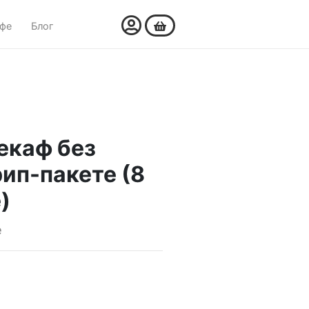
офе
Блог
екаф без
рип-пакете (8
)
е