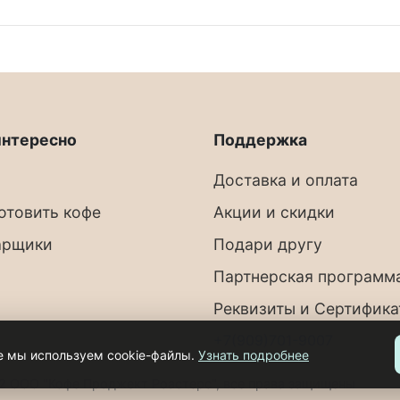
интересно
Поддержка
Доставка и оплата
готовить кофе
Акции и скидки
арщики
Подари другу
Партнерская программ
Реквизиты и Сертифик
+7(909)701-9007
е мы используем cookie-файлы.
Узнать подробнее
2 ООО "Кофе Проджект Роастерс", все права защищены