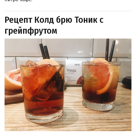
Рецепт Колд брю Тоник с
грейпфрутом