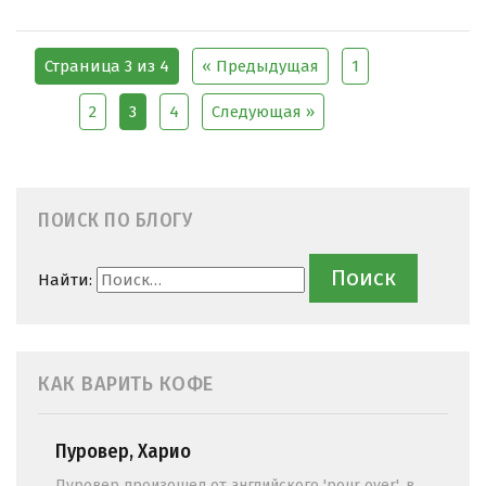
Страница 3 из 4
« Предыдущая
1
2
3
4
Следующая »
ПОИСК ПО БЛОГУ
Найти:
КАК ВАРИТЬ КОФЕ
Пуровер, Харио
Пуровер произошел от английского 'pour over', в